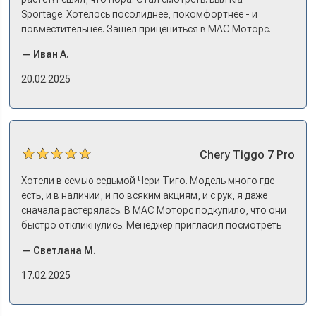
Sportage. Хотелось посолиднее, покомфортнее - и
повместительнее. Зашел прицениться в МАС Моторс.
Менеджер предложил «выбрать спиной». Сел в Дашинг -
— Иван А.
и прям мое! Даже не скажешь, что «китаец». Прям не
вылезая из него и порешали. Спортэйдж в трейд-ин
20.02.2025
забрали, я его пригнал на следующий день. Все быстро
оформили, и готово.
Chery
Tiggo 7 Pro
Хотели в семью седьмой Чери Тиго. Модель много где
есть, и в наличии, и по всяким акциям, и с рук, я даже
сначала растерялась. В МАС Моторс подкупило, что они
быстро откликнулись. Менеджер пригласил посмотреть
комплектации в наличии, ну и просто посидеть в ней,
— Светлана М.
примериться. Нам тут недалеко, пришли в салон - и в тот
же день купили машину! Неожиданно, но довольны! Все
17.02.2025
прошло классно: посмотрели Чери, посмотрели другие
кроссоверы б/у в ту же цену, посидели, подумали,
посчитали с кредитным специалистом. Анечку мы,