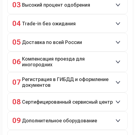
03
Высокий процент одобрения
рассрочка 0% на 2 года при первом взносе 35–50%.
98% заявок на кредит успешно одобряются.
04
Trade-in без ожидания
Зачёт рыночной стоимости старого авто сразу.
05
Доставка по всей России
Автовозом, Ж/Д, морем или перегоном водителем.
Компенсация проезда для
06
иногородних
До 20 000 руб. при предъявлении билетов.
Регистрация в ГИБДД и оформление
07
документов
Полное сопровождение.
08
Сертифицированный сервисный центр
Гарантийное и постгарантийное ТО, кузовной и
09
Дополнительное оборудование
технический ремонт.
Дооснащение аксессуарами и оборудованием.