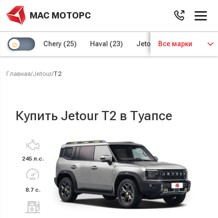
МАС МОТОРС
Chery
(25)
Haval
(23)
Jetour
Все марки
(8)
Kaiyi
(4)
Главная
/
Jetour
/
T2
Купить Jetour T2 в Туапсе
245 л.с.
8.7 с.