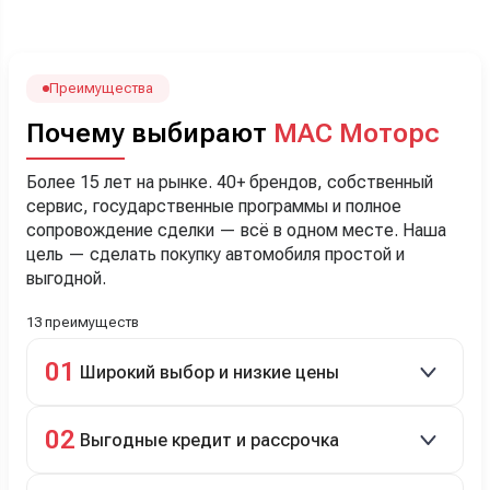
наверно, часа два мучили вопросами). Решили, что
лучше немного переплатить за новую, зато без пробега.
Наша Тигоша уже нас радует! Спасибо нашему
менеджеру Сергею, профессионал своего дела!
Преимущества
Почему выбирают
МАС Моторс
Более 15 лет на рынке. 40+ брендов, собственный
сервис, государственные программы и полное
сопровождение сделки — всё в одном месте. Наша
цель — сделать покупку автомобиля простой и
выгодной.
13 преимуществ
01
Широкий выбор и низкие цены
Скидки до 40%, более 40 брендов, новые и
02
Выгодные кредит и рассрочка
подержанные авто.
Кредит до 8 лет под 4,9% (до 3,5 млн руб.),