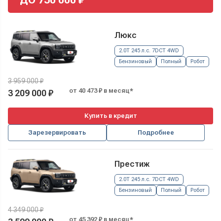
Люкс
2.0T 245 л.с. 7DCT 4WD
Бензиновый
Полный
Робот
3 959 000 ₽
от 40 473 ₽ в месяц*
3 209 000 ₽
Купить в кредит
Зарезервировать
Подробнее
Престиж
2.0T 245 л.с. 7DCT 4WD
Бензиновый
Полный
Робот
4 349 000 ₽
от 45 392 ₽ в месяц*