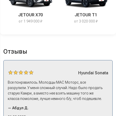
JETOUR X70
JETOUR T1
от 1 949 000 ₽
от 3 020 000 ₽
Отзывы
Hyundai
Sonata
Все понравилось. Молодцы МАС Моторс, все
разрулили. У меня сложный случай. Надо было продать
старую Камри, а вместо нее взять машину того же
класса помоложе, лучше немного б/у, чтоб подешевле.
Ну и автокредит найти не с лошадиными процентами. И
— Абдул Д.
либо самому всем этим заниматься – а работать когда?
Либо искать салон, где есть нормальный трейд-ин. И