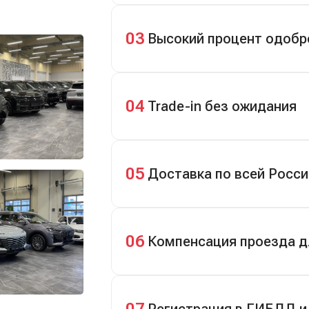
Кредит до 8 лет под 4,9% (до 3,5 млн
первом взносе 35–50%.
03
Высокий процент одобр
98% заявок на кредит успешно одоб
04
Trade-in без ожидания
Зачёт рыночной стоимости старого а
05
Доставка по всей Росси
Автовозом, Ж/Д, морем или перегон
06
Компенсация проезда д
До 20 000 руб. при предъявлении бил