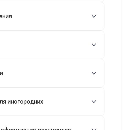
 руб.), рассрочка 0% на 2 года при
ения
ряются.
вто сразу.
и
ом водителем.
ля иногородних
етов.