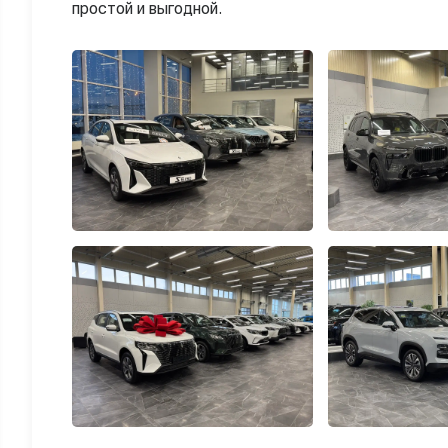
оформляться, забрать машину на
простой и выгодной.
выдаче.