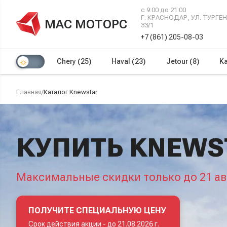
с 9:00 до 21:00
Г. КРАСНОДАР, УЛ. ТУРГ
МАС МОТОРС
33/1
+7 (861) 205-08-03
Chery
(25)
Haval
(23)
Jetour
(8)
Ka
Главная
/
Каталог Knewstar
КУПИТЬ KNEWS
Максимальные скидки только до 21 ав
ПОЛУЧИТЕ СПЕЦИАЛЬНУЮ ЦЕНУ
Срок действия акции -
до 21.08.2026 г.