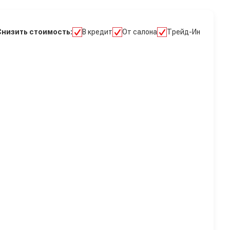
Снизить стоимость:
В кредит
От салона
Трейд-Ин