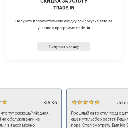
СКИДКА ЗА УСЛУГУ
TRADE-IN
Получите дополнительную скидку при покупке авто за
участие в программе trade-in
Получить скидку
KIA
K5
Jeto
, что тут скажешь? Модная,
Прошлый авто стал подводить
И на обслуживании не
еще и утильсбор растет! Решил
. И в такси можно
пора. Стал смотреть. Был Kia 