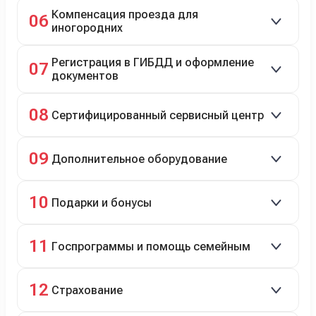
Автовозом, Ж/Д, морем или перегоном водителем.
Компенсация проезда для
06
иногородних
До 20 000 руб. при предъявлении билетов.
Регистрация в ГИБДД и оформление
07
документов
Полное сопровождение.
08
Сертифицированный сервисный центр
Гарантийное и постгарантийное ТО, кузовной и
09
Дополнительное оборудование
технический ремонт.
Дооснащение аксессуарами и оборудованием.
10
Подарки и бонусы
Комплект зимней резины в подарок, скидки по
11
Госпрограммы и помощь семейным
программе лояльности.
Скидки на первый или семейный автомобиль.
12
Страхование