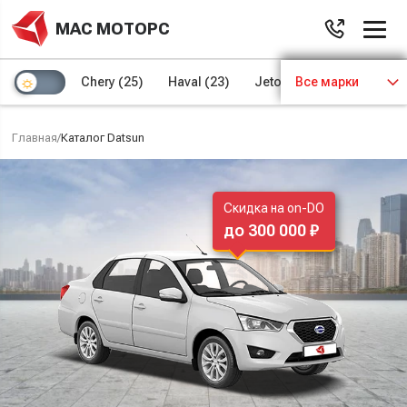
МАС МОТОРС
Chery
(25)
Haval
(23)
Jetour
Все марки
(8)
Kaiyi
(4)
Главная
/
Каталог Datsun
Скидка на on-DO
до 300 000 ₽