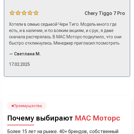
Chery
Tiggo 7 Pro
Хотели в семью седьмой Чери Тиго. Модель много где
есть, и в наличии, и по всяким акциям, и с рук, я даже
сначала растерялась. В МАС Моторс подкупило, что они
быстро откликнулись. Менеджер пригласил посмотреть
комплектации в наличии, ну и просто посидеть в ней,
— Светлана М.
примериться. Нам тут недалеко, пришли в салон - и в тот
же день купили машину! Неожиданно, но довольны! Все
17.02.2025
прошло классно: посмотрели Чери, посмотрели другие
кроссоверы б/у в ту же цену, посидели, подумали,
посчитали с кредитным специалистом. Анечку мы,
наверно, часа два мучили вопросами). Решили, что
лучше немного переплатить за новую, зато без пробега.
Наша Тигоша уже нас радует! Спасибо нашему
менеджеру Сергею, профессионал своего дела!
Преимущества
Почему выбирают
МАС Моторс
Более 15 лет на рынке. 40+ брендов, собственный