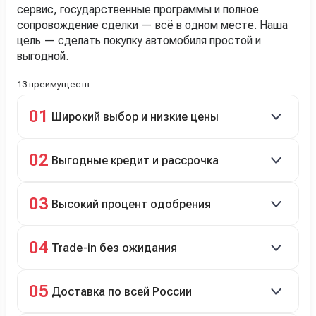
сервис, государственные программы и полное
сопровождение сделки — всё в одном месте. Наша
цель — сделать покупку автомобиля простой и
выгодной.
13 преимуществ
01
Широкий выбор и низкие цены
Скидки до 40%, более 40 брендов, новые и
02
Выгодные кредит и рассрочка
подержанные авто.
Кредит до 8 лет под 4,9% (до 3,5 млн руб.),
03
Высокий процент одобрения
рассрочка 0% на 2 года при первом взносе 35–50%.
98% заявок на кредит успешно одобряются.
04
Trade-in без ожидания
Зачёт рыночной стоимости старого авто сразу.
05
Доставка по всей России