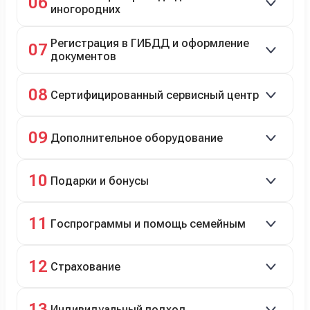
06
иногородних
До 20 000 руб. при предъявлении билетов.
Регистрация в ГИБДД и оформление
07
документов
Полное сопровождение.
08
Сертифицированный сервисный центр
Гарантийное и постгарантийное ТО, кузовной и
09
Дополнительное оборудование
технический ремонт.
Дооснащение аксессуарами и оборудованием.
10
Подарки и бонусы
Комплект зимней резины в подарок, скидки по
11
Госпрограммы и помощь семейным
программе лояльности.
Скидки на первый или семейный автомобиль.
12
Страхование
Оформление ОСАГО и КАСКО с приятными
13
Индивидуальный подход