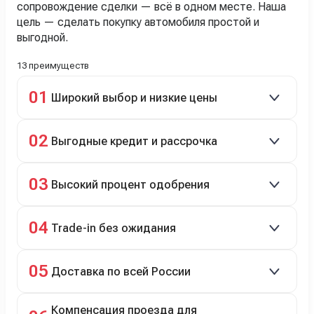
сопровождение сделки — всё в одном месте. Наша
цель — сделать покупку автомобиля простой и
выгодной.
13 преимуществ
01
Широкий выбор и низкие цены
Скидки до 40%, более 40 брендов, новые и
02
Выгодные кредит и рассрочка
подержанные авто.
Кредит до 8 лет под 4,9% (до 3,5 млн руб.),
03
Высокий процент одобрения
рассрочка 0% на 2 года при первом взносе 35–50%.
98% заявок на кредит успешно одобряются.
04
Trade-in без ожидания
Зачёт рыночной стоимости старого авто сразу.
05
Доставка по всей России
Автовозом, Ж/Д, морем или перегоном водителем.
Компенсация проезда для