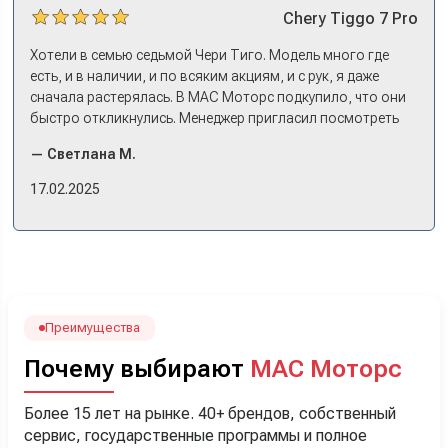
Chery
Tiggo 7 Pro
Хотели в семью седьмой Чери Тиго. Модель много где
есть, и в наличии, и по всяким акциям, и с рук, я даже
сначала растерялась. В МАС Моторс подкупило, что они
быстро откликнулись. Менеджер пригласил посмотреть
комплектации в наличии, ну и просто посидеть в ней,
— Светлана М.
примериться. Нам тут недалеко, пришли в салон - и в тот
же день купили машину! Неожиданно, но довольны! Все
17.02.2025
прошло классно: посмотрели Чери, посмотрели другие
кроссоверы б/у в ту же цену, посидели, подумали,
посчитали с кредитным специалистом. Анечку мы,
наверно, часа два мучили вопросами). Решили, что
лучше немного переплатить за новую, зато без пробега.
Наша Тигоша уже нас радует! Спасибо нашему
менеджеру Сергею, профессионал своего дела!
Преимущества
Почему выбирают
МАС Моторс
Более 15 лет на рынке. 40+ брендов, собственный
сервис, государственные программы и полное