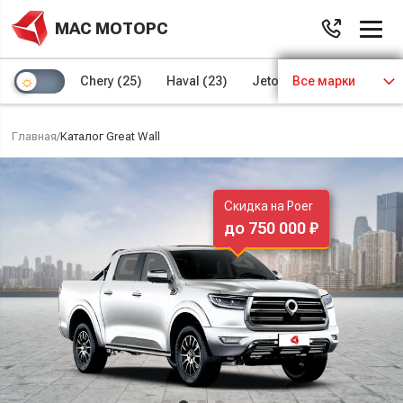
МАС МОТОРС
Chery
(25)
Haval
(23)
Jetour
Все марки
(8)
Kaiyi
(4)
Главная
/
Каталог Great Wall
Скидка на Poer
до 750 000 ₽