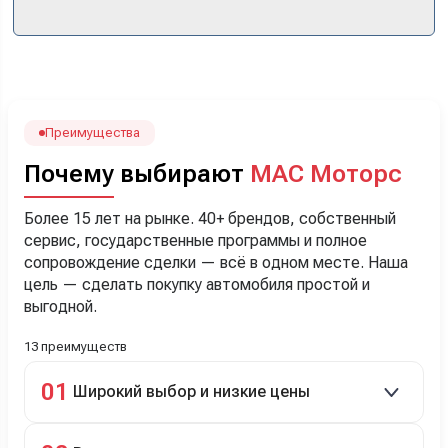
прошло классно: посмотрели Чери, посмотрели другие
кроссоверы б/у в ту же цену, посидели, подумали,
посчитали с кредитным специалистом. Анечку мы,
наверно, часа два мучили вопросами). Решили, что
лучше немного переплатить за новую, зато без пробега.
Наша Тигоша уже нас радует! Спасибо нашему
менеджеру Сергею, профессионал своего дела!
Преимущества
Почему выбирают
МАС Моторс
Более 15 лет на рынке. 40+ брендов, собственный
сервис, государственные программы и полное
сопровождение сделки — всё в одном месте. Наша
цель — сделать покупку автомобиля простой и
выгодной.
13 преимуществ
01
Широкий выбор и низкие цены
Скидки до 40%, более 40 брендов, новые и