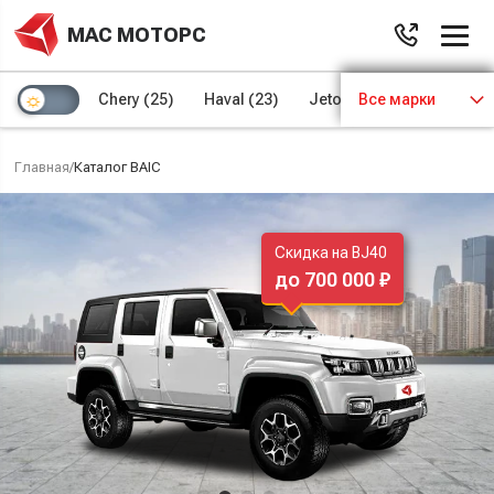
МАС МОТОРС
Chery
(25)
Haval
(23)
Jetour
Все марки
(8)
Kaiyi
(4)
Главная
/
Каталог BAIC
Скидка на BJ40
до 700 000 ₽