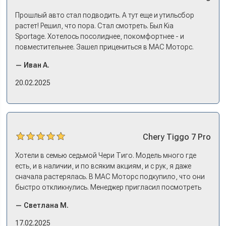
Прошлый авто стал подводить. А тут еще и утильсбор
растет! Решил, что пора. Стал смотреть. Был Kia
Sportage. Хотелось посолиднее, покомфортнее - и
повместительнее. Зашел прицениться в МАС Моторс.
Менеджер предложил «выбрать спиной». Сел в Дашинг -
— Иван А.
и прям мое! Даже не скажешь, что «китаец». Прям не
вылезая из него и порешали. Спортэйдж в трейд-ин
20.02.2025
забрали, я его пригнал на следующий день. Все быстро
оформили, и готово.
Chery
Tiggo 7 Pro
Хотели в семью седьмой Чери Тиго. Модель много где
есть, и в наличии, и по всяким акциям, и с рук, я даже
сначала растерялась. В МАС Моторс подкупило, что они
быстро откликнулись. Менеджер пригласил посмотреть
комплектации в наличии, ну и просто посидеть в ней,
— Светлана М.
примериться. Нам тут недалеко, пришли в салон - и в тот
же день купили машину! Неожиданно, но довольны! Все
17.02.2025