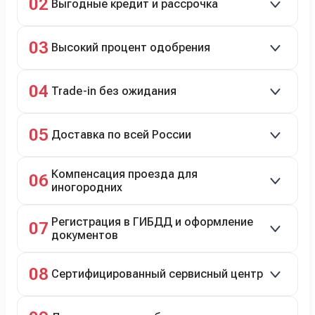
02
Выгодные кредит и рассрочка
подержанные авто.
Кредит до 8 лет под 4,9% (до 3,5 млн руб.),
03
Высокий процент одобрения
рассрочка 0% на 2 года при первом взносе 35–50%.
98% заявок на кредит успешно одобряются.
04
Trade-in без ожидания
Зачёт рыночной стоимости старого авто сразу.
05
Доставка по всей России
Автовозом, Ж/Д, морем или перегоном водителем.
Компенсация проезда для
06
иногородних
До 20 000 руб. при предъявлении билетов.
Регистрация в ГИБДД и оформление
07
документов
Полное сопровождение.
08
Сертифицированный сервисный центр
Гарантийное и постгарантийное ТО, кузовной и