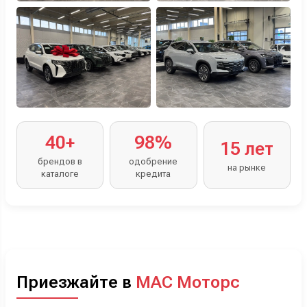
40+
98%
15 лет
брендов в
одобрение
на рынке
каталоге
кредита
Приезжайте в
МАС Моторс