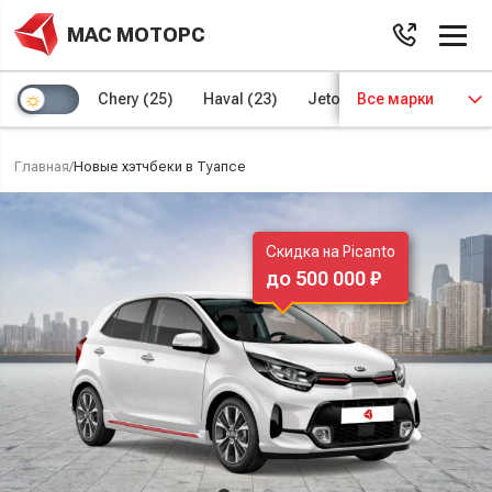
МАС МОТОРС
Chery
(25)
Haval
(23)
Jetour
Все марки
(8)
Kaiyi
(4)
Главная
/
Новые хэтчбеки в Туапсе
Скидка на Picanto
до 500 000 ₽