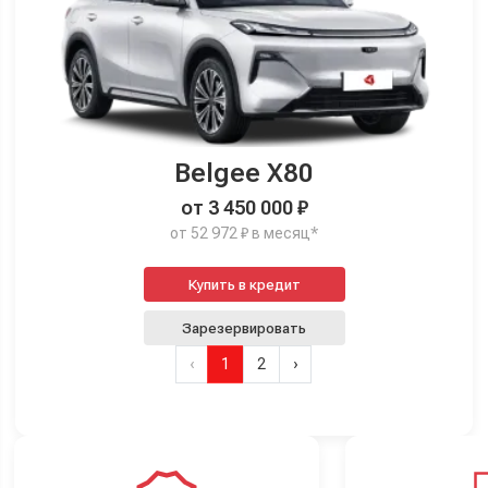
Belgee X80
от 3 450 000 ₽
от 52 972 ₽ в месяц*
Купить в кредит
Зарезервировать
‹
1
2
›