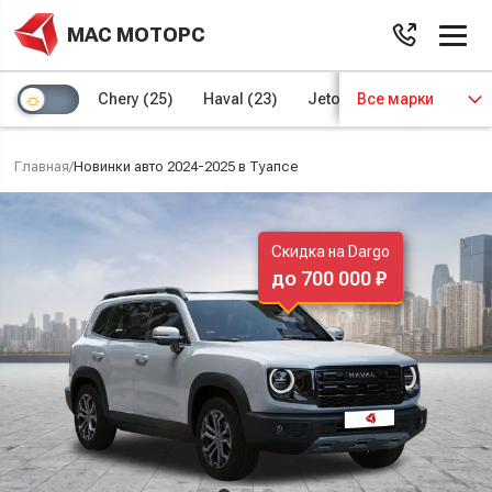
МАС МОТОРС
Chery
(25)
Haval
(23)
Jetour
Все марки
(8)
Kaiyi
(4)
Главная
/
Новинки авто 2024-2025 в Туапсе
Скидка на Dargo
до 700 000 ₽